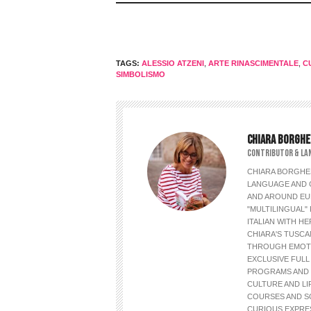
TAGS:
ALESSIO ATZENI
,
ARTE RINASCIMENTALE
,
C
SIMBOLISMO
CHIARA BORGHE
CONTRIBUTOR & LA
CHIARA BORGHES
LANGUAGE AND C
AND AROUND EU
"MULTILINGUAL"
ITALIAN WITH H
CHIARA'S TUSCA
THROUGH EMOTIO
EXCLUSIVE FULL
PROGRAMS AND 
CULTURE AND L
COURSES AND SO
CURIOUS EXPRES