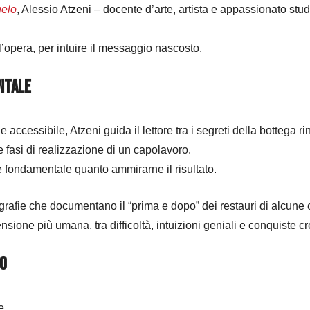
gelo
, Alessio Atzeni – docente d’arte, artista e appassionato stud
e l’opera, per intuire il messaggio nascosto.
ntale
accessibile, Atzeni guida il lettore tra i segreti della bottega ri
 le fasi di realizzazione di un capolavoro.
è fondamentale quanto ammirarne il risultato.
tografie che documentano il “prima e dopo” dei restauri di alcun
ensione più umana, tra difficoltà, intuizioni geniali e conquiste cr
co
e.