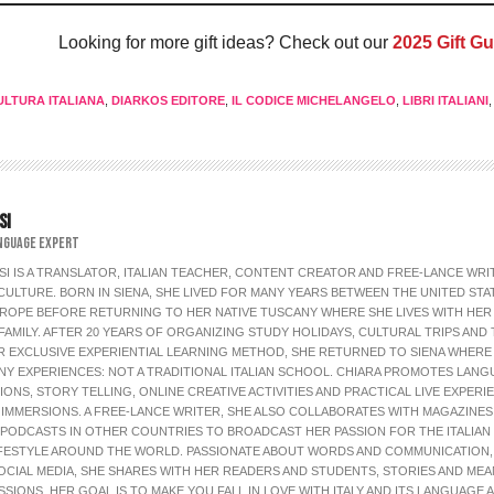
Looking for more gift ideas? Check out our
2025 Gift Gu
ULTURA ITALIANA
,
DIARKOS EDITORE
,
IL CODICE MICHELANGELO
,
LIBRI ITALIANI
SI
NGUAGE EXPERT
I IS A TRANSLATOR, ITALIAN TEACHER, CONTENT CREATOR AND FREE-LANCE WRIT
ULTURE. BORN IN SIENA, SHE LIVED FOR MANY YEARS BETWEEN THE UNITED STA
ROPE BEFORE RETURNING TO HER NATIVE TUSCANY WHERE SHE LIVES WITH HER
 FAMILY. AFTER 20 YEARS OF ORGANIZING STUDY HOLIDAYS, CULTURAL TRIPS AND
ER EXCLUSIVE EXPERIENTIAL LEARNING METHOD, SHE RETURNED TO SIENA WHERE
NY EXPERIENCES: NOT A TRADITIONAL ITALIAN SCHOOL. CHIARA PROMOTES LAN
NS, STORY TELLING, ONLINE CREATIVE ACTIVITIES AND PRACTICAL LIVE EXPERI
 IMMERSIONS. A FREE-LANCE WRITER, SHE ALSO COLLABORATES WITH MAGAZINES
PODCASTS IN OTHER COUNTRIES TO BROADCAST HER PASSION FOR THE ITALIAN
IFESTYLE AROUND THE WORLD. PASSIONATE ABOUT WORDS AND COMMUNICATION
CIAL MEDIA, SHE SHARES WITH HER READERS AND STUDENTS, STORIES AND MEA
SIONS. HER GOAL IS TO MAKE YOU FALL IN LOVE WITH ITALY AND ITS LANGUAGE 