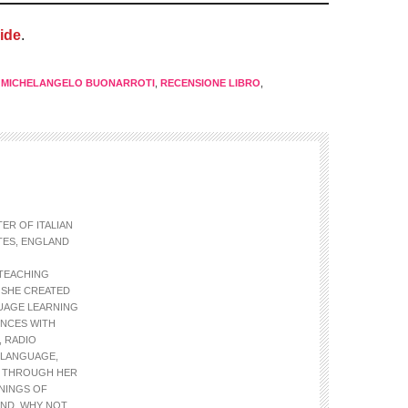
ide
.
,
MICHELANGELO BUONARROTI
,
RECENSIONE LIBRO
,
ER OF ITALIAN
TES, ENGLAND
 TEACHING
 SHE CREATED
GUAGE LEARNING
ENCES WITH
, RADIO
 LANGUAGE,
, THROUGH HER
NINGS OF
AND, WHY NOT,